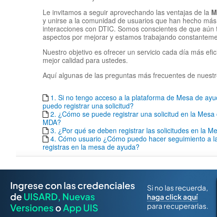
Le invitamos a seguir aprovechando las ventajas de la
M
y unirse a la comunidad de usuarios que han hecho más 
interacciones con DTIC. Somos conscientes de que aún
aspectos por mejorar y estamos trabajando constantemen
Nuestro objetivo es ofrecer un servicio cada día más efic
mejor calidad para ustedes.
Aquí algunas de las preguntas más frecuentes de nuestr
1. Si no tengo acceso a la plataforma de Mesa de a
puedo registrar una solicitud?
2. ¿Cómo se puede registrar una solicitud en la Mesa
MDA?
3. ¿Por qué se deben registrar las solicitudes en la 
4. Cómo usuario ¿Cómo puedo hacer seguimiento a las
registras en la mesa de ayuda?