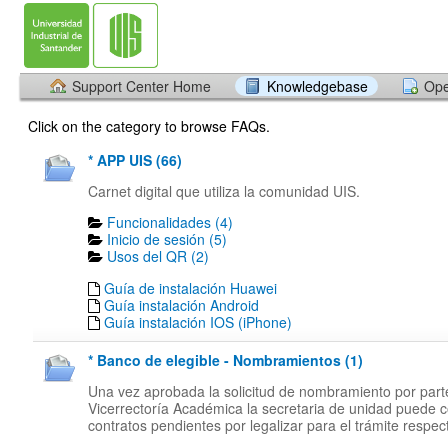
Support Center Home
Knowledgebase
Ope
Click on the category to browse FAQs.
* APP UIS (66)
Carnet digital que utiliza la comunidad UIS.
Funcionalidades (4)
Inicio de sesión (5)
Usos del QR (2)
Guía de instalación Huawei
Guía instalación Android
Guía instalación IOS (iPhone)
* Banco de elegible - Nombramientos (1)
Una vez aprobada la solicitud de nombramiento por part
Vicerrectoría Académica la secretaria de unidad puede c
contratos pendientes por legalizar para el trámite respect