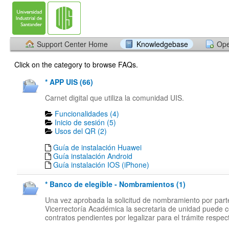
Support Center Home
Knowledgebase
Ope
Click on the category to browse FAQs.
* APP UIS (66)
Carnet digital que utiliza la comunidad UIS.
Funcionalidades (4)
Inicio de sesión (5)
Usos del QR (2)
Guía de instalación Huawei
Guía instalación Android
Guía instalación IOS (iPhone)
* Banco de elegible - Nombramientos (1)
Una vez aprobada la solicitud de nombramiento por part
Vicerrectoría Académica la secretaria de unidad puede c
contratos pendientes por legalizar para el trámite respect