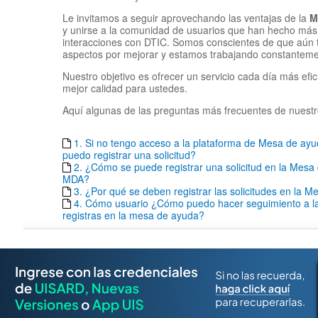
Le invitamos a seguir aprovechando las ventajas de la
M
y unirse a la comunidad de usuarios que han hecho más 
interacciones con DTIC. Somos conscientes de que aún
aspectos por mejorar y estamos trabajando constantemen
Nuestro objetivo es ofrecer un servicio cada día más efic
mejor calidad para ustedes.
Aquí algunas de las preguntas más frecuentes de nuestr
1. Si no tengo acceso a la plataforma de Mesa de a
puedo registrar una solicitud?
2. ¿Cómo se puede registrar una solicitud en la Mesa
MDA?
3. ¿Por qué se deben registrar las solicitudes en la 
4. Cómo usuario ¿Cómo puedo hacer seguimiento a las
registras en la mesa de ayuda?