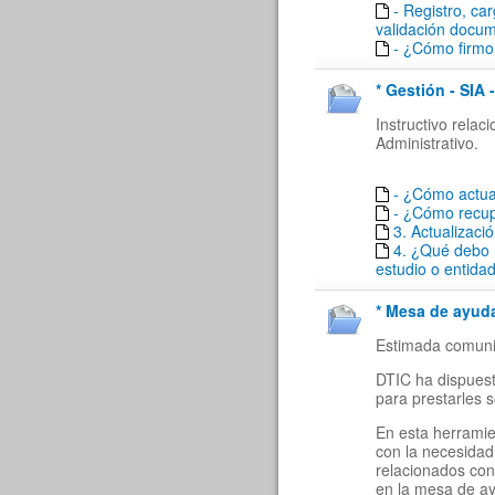
- Registro, ca
validación docu
- ¿Cómo firmo 
* Gestión - SIA 
Instructivo rela
Administrativo.
- ¿Cómo actua
- ¿Cómo recu
3. Actualizaci
4. ¿Qué debo 
estudio o entida
* Mesa de ayuda
Estimada comuni
DTIC ha dispuest
para prestarles 
En esta herramie
con la necesidad
relacionados con
en la mesa de a