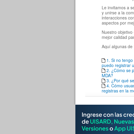
Le invitamos a s
y unirse a la co
interacciones c
aspectos por mej
Nuestro objetivo 
mejor calidad pa
Aquí algunas de 
1. Si no teng
puedo registrar u
2. ¿Cómo se pu
MDA?
3. ¿Por qué se
4. Cómo usuar
registras en la 