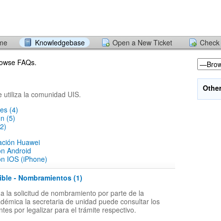
ome
Knowledgebase
Open a New Ticket
Check 
browse FAQs.
Othe
e utiliza la comunidad UIS.
es (4)
ón (5)
2)
lación Huawei
ón Android
ón IOS (iPhone)
ible - Nombramientos (1)
 la solicitud de nombramiento por parte de la
adémica la secretaria de unidad puede consultar los
tes por legalizar para el trámite respectivo.