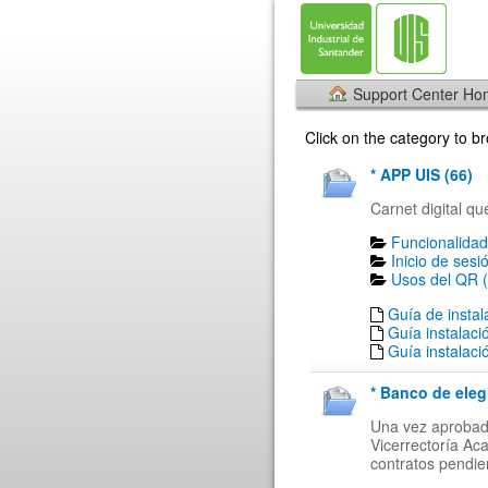
Support Center H
Click on the category to 
* APP UIS (66)
Carnet digital qu
Funcionalidad
Inicio de sesi
Usos del QR (
Guía de insta
Guía instalaci
Guía instalaci
* Banco de eleg
Una vez aprobada
Vicerrectoría Ac
contratos pendien