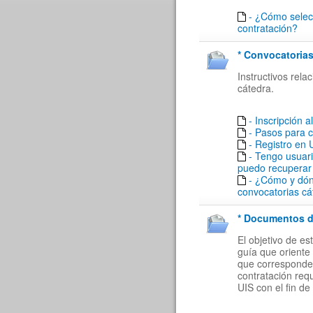
- ¿Cómo selecc
contratación?
* Convocatorias
Instructivos rel
cátedra.
- Inscripción a
- Pasos para 
- Registro en
- Tengo usuar
puedo recuperar
- ¿Cómo y dón
convocatorias cá
* Documentos de
El objetivo de e
guía que oriente 
que corresponde a
contratación req
UIS con el fin de