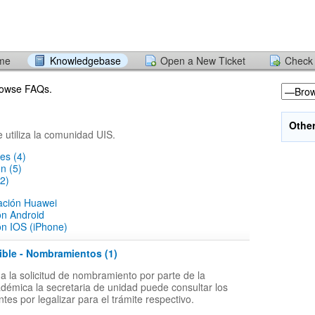
ome
Knowledgebase
Open a New Ticket
Check 
browse FAQs.
Othe
e utiliza la comunidad UIS.
es (4)
ón (5)
2)
lación Huawei
ón Android
ón IOS (iPhone)
ible - Nombramientos (1)
 la solicitud de nombramiento por parte de la
adémica la secretaria de unidad puede consultar los
tes por legalizar para el trámite respectivo.