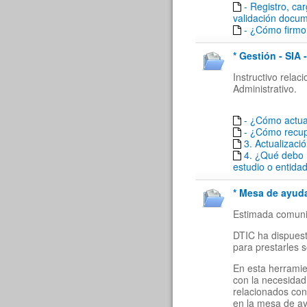
- Registro, ca
validación docu
- ¿Cómo firmo 
* Gestión - SIA 
Instructivo rela
Administrativo.
- ¿Cómo actua
- ¿Cómo recu
3. Actualizaci
4. ¿Qué debo 
estudio o entida
* Mesa de ayuda
Estimada comuni
DTIC ha dispuest
para prestarles 
En esta herramie
con la necesidad
relacionados con
en la mesa de a