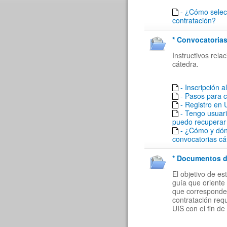
- ¿Cómo selecc
contratación?
* Convocatorias
Instructivos rel
cátedra.
- Inscripción a
- Pasos para 
- Registro en
- Tengo usuar
puedo recuperar
- ¿Cómo y dón
convocatorias cá
* Documentos de
El objetivo de e
guía que oriente 
que corresponde a
contratación req
UIS con el fin de