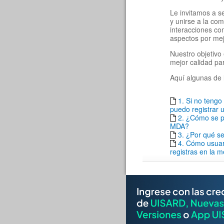
Le invitamos a s
y unirse a la co
interacciones c
aspectos por mej
Nuestro objetivo 
mejor calidad pa
Aquí algunas de 
1. Si no teng
puedo registrar u
2. ¿Cómo se pu
MDA?
3. ¿Por qué se
4. Cómo usuar
registras en la 