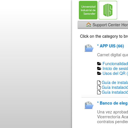
Support Center H
Click on the category to 
* APP UIS (66)
Carnet digital qu
Funcionalidad
Inicio de sesi
Usos del QR (
Guía de insta
Guía instalaci
Guía instalaci
* Banco de eleg
Una vez aprobada
Vicerrectoría Ac
contratos pendien