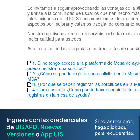
Le invitamos a seguir aprovechando las ventajas de la
M
y unirse a la comunidad de usuarios que han hecho más 
interacciones con DTIC. Somos conscientes de que aún
aspectos por mejorar y estamos trabajando constantemen
Nuestro objetivo es ofrecer un servicio cada día más efic
mejor calidad para ustedes.
Aquí algunas de las preguntas más frecuentes de nuestr
1. Si no tengo acceso a la plataforma de Mesa de a
puedo registrar una solicitud?
2. ¿Cómo se puede registrar una solicitud en la Mesa
MDA?
3. ¿Por qué se deben registrar las solicitudes en la 
4. Cómo usuario ¿Cómo puedo hacer seguimiento a las
registras en la mesa de ayuda?