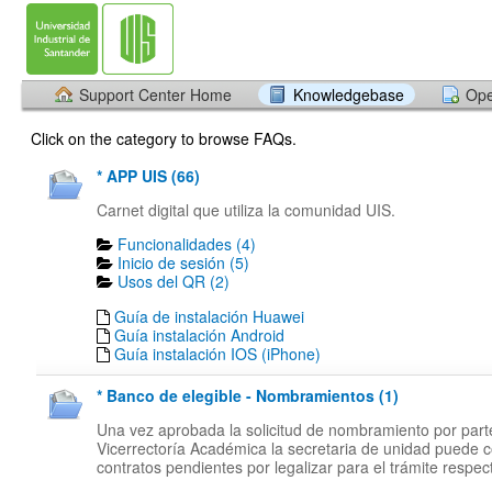
Support Center Home
Knowledgebase
Ope
Click on the category to browse FAQs.
* APP UIS (66)
Carnet digital que utiliza la comunidad UIS.
Funcionalidades (4)
Inicio de sesión (5)
Usos del QR (2)
Guía de instalación Huawei
Guía instalación Android
Guía instalación IOS (iPhone)
* Banco de elegible - Nombramientos (1)
Una vez aprobada la solicitud de nombramiento por part
Vicerrectoría Académica la secretaria de unidad puede c
contratos pendientes por legalizar para el trámite respect