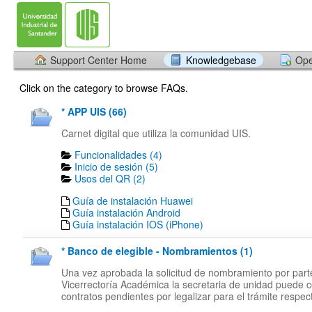
Support Center Home
Knowledgebase
Ope
Click on the category to browse FAQs.
* APP UIS (66)
Carnet digital que utiliza la comunidad UIS.
Funcionalidades (4)
Inicio de sesión (5)
Usos del QR (2)
Guía de instalación Huawei
Guía instalación Android
Guía instalación IOS (iPhone)
* Banco de elegible - Nombramientos (1)
Una vez aprobada la solicitud de nombramiento por part
Vicerrectoría Académica la secretaria de unidad puede c
contratos pendientes por legalizar para el trámite respect