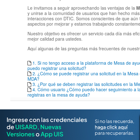
Le invitamos a seguir aprovechando las ventajas de la
M
y unirse a la comunidad de usuarios que han hecho más 
interacciones con DTIC. Somos conscientes de que aún
aspectos por mejorar y estamos trabajando constantemen
Nuestro objetivo es ofrecer un servicio cada día más efic
mejor calidad para ustedes.
Aquí algunas de las preguntas más frecuentes de nuestr
1. Si no tengo acceso a la plataforma de Mesa de a
puedo registrar una solicitud?
2. ¿Cómo se puede registrar una solicitud en la Mesa
MDA?
3. ¿Por qué se deben registrar las solicitudes en la 
4. Cómo usuario ¿Cómo puedo hacer seguimiento a las
registras en la mesa de ayuda?