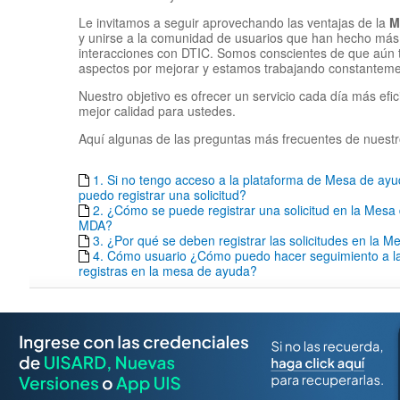
Le invitamos a seguir aprovechando las ventajas de la
M
y unirse a la comunidad de usuarios que han hecho más 
interacciones con DTIC. Somos conscientes de que aún
aspectos por mejorar y estamos trabajando constantemen
Nuestro objetivo es ofrecer un servicio cada día más efic
mejor calidad para ustedes.
Aquí algunas de las preguntas más frecuentes de nuestr
1. Si no tengo acceso a la plataforma de Mesa de a
puedo registrar una solicitud?
2. ¿Cómo se puede registrar una solicitud en la Mesa
MDA?
3. ¿Por qué se deben registrar las solicitudes en la 
4. Cómo usuario ¿Cómo puedo hacer seguimiento a las
registras en la mesa de ayuda?