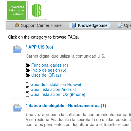
Support Center Home
Knowledgebase
Ope
Click on the category to browse FAQs.
* APP UIS (66)
Carnet digital que utiliza la comunidad UIS.
Funcionalidades (4)
Inicio de sesión (5)
Usos del QR (2)
Guía de instalación Huawei
Guía instalación Android
Guía instalación IOS (iPhone)
* Banco de elegible - Nombramientos (1)
Una vez aprobada la solicitud de nombramiento por part
Vicerrectoría Académica la secretaria de unidad puede c
contratos pendientes por legalizar para el trámite respect