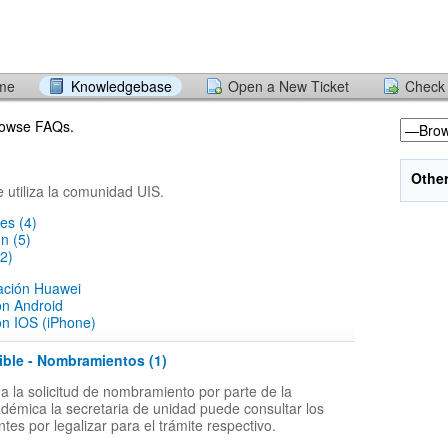
ome
Knowledgebase
Open a New Ticket
Check 
browse FAQs.
Othe
e utiliza la comunidad UIS.
es (4)
ón (5)
2)
lación Huawei
ón Android
ón IOS (iPhone)
ible - Nombramientos (1)
 la solicitud de nombramiento por parte de la
adémica la secretaria de unidad puede consultar los
tes por legalizar para el trámite respectivo.