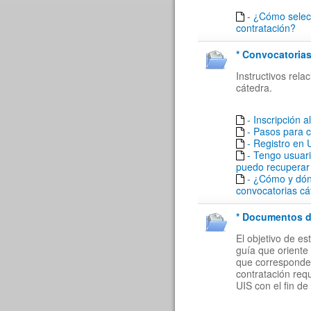
- ¿Cómo selecc
contratación?
* Convocatorias
Instructivos rel
cátedra.
- Inscripción a
- Pasos para 
- Registro en
- Tengo usuar
puedo recuperar
- ¿Cómo y dón
convocatorias cá
* Documentos de
El objetivo de e
guía que oriente 
que corresponde a
contratación req
UIS con el fin de