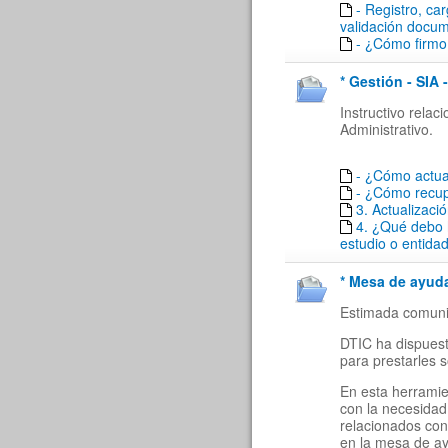
- Registro, ca
validación docu
- ¿Cómo firmo 
* Gestión - SIA 
Instructivo rela
Administrativo.
- ¿Cómo actua
- ¿Cómo recu
3. Actualizaci
4. ¿Qué debo 
estudio o entida
* Mesa de ayuda
Estimada comuni
DTIC ha dispuest
para prestarles 
En esta herramie
con la necesidad
relacionados con
en la mesa de a