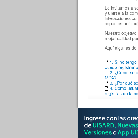
Le invitamos a s
y unirse a la co
interacciones c
aspectos por mej
Nuestro objetivo 
mejor calidad pa
Aquí algunas de 
1. Si no teng
puedo registrar u
2. ¿Cómo se pu
MDA?
3. ¿Por qué se
4. Cómo usuar
registras en la 