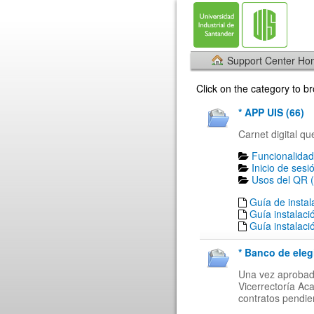
Support Center H
Click on the category to 
* APP UIS (66)
Carnet digital qu
Funcionalidad
Inicio de sesi
Usos del QR (
Guía de insta
Guía instalaci
Guía instalaci
* Banco de eleg
Una vez aprobada
Vicerrectoría Ac
contratos pendien