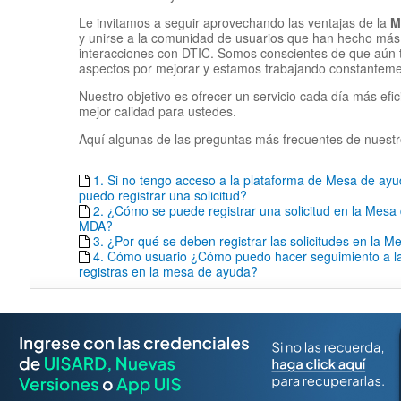
Le invitamos a seguir aprovechando las ventajas de la
M
y unirse a la comunidad de usuarios que han hecho más 
interacciones con DTIC. Somos conscientes de que aún
aspectos por mejorar y estamos trabajando constantemen
Nuestro objetivo es ofrecer un servicio cada día más efic
mejor calidad para ustedes.
Aquí algunas de las preguntas más frecuentes de nuestr
1. Si no tengo acceso a la plataforma de Mesa de a
puedo registrar una solicitud?
2. ¿Cómo se puede registrar una solicitud en la Mesa
MDA?
3. ¿Por qué se deben registrar las solicitudes en la 
4. Cómo usuario ¿Cómo puedo hacer seguimiento a las
registras en la mesa de ayuda?