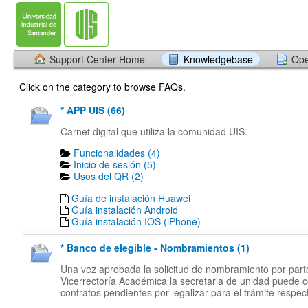
Support Center Home
Knowledgebase
Ope
Click on the category to browse FAQs.
* APP UIS (66)
Carnet digital que utiliza la comunidad UIS.
Funcionalidades (4)
Inicio de sesión (5)
Usos del QR (2)
Guía de instalación Huawei
Guía instalación Android
Guía instalación IOS (iPhone)
* Banco de elegible - Nombramientos (1)
Una vez aprobada la solicitud de nombramiento por part
Vicerrectoría Académica la secretaria de unidad puede c
contratos pendientes por legalizar para el trámite respect