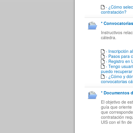
- ¿Cómo selecc
contratación?
* Convocatorias
Instructivos rel
cátedra.
- Inscripción a
- Pasos para 
- Registro en
- Tengo usuar
puedo recuperar
- ¿Cómo y dón
convocatorias cá
* Documentos de
El objetivo de e
guía que oriente 
que corresponde a
contratación req
UIS con el fin de