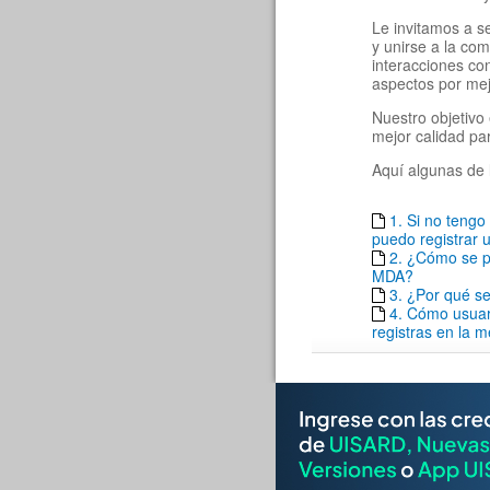
Le invitamos a s
y unirse a la co
interacciones c
aspectos por mej
Nuestro objetivo 
mejor calidad pa
Aquí algunas de 
1. Si no teng
puedo registrar u
2. ¿Cómo se pu
MDA?
3. ¿Por qué se
4. Cómo usuar
registras en la 