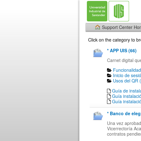
Support Center H
Click on the category to 
* APP UIS (66)
Carnet digital qu
Funcionalidad
Inicio de sesi
Usos del QR (
Guía de insta
Guía instalaci
Guía instalaci
* Banco de eleg
Una vez aprobada
Vicerrectoría Ac
contratos pendien