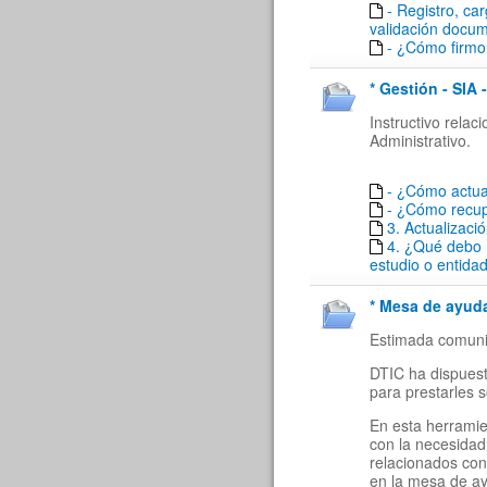
- Registro, ca
validación docu
- ¿Cómo firmo 
* Gestión - SIA 
Instructivo rela
Administrativo.
- ¿Cómo actua
- ¿Cómo recu
3. Actualizaci
4. ¿Qué debo 
estudio o entida
* Mesa de ayuda
Estimada comuni
DTIC ha dispuest
para prestarles 
En esta herramie
con la necesidad
relacionados con
en la mesa de a