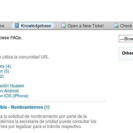
ome
Knowledgebase
Open a New Ticket
Check 
browse FAQs.
Othe
e utiliza la comunidad UIS.
es (4)
ón (5)
2)
lación Huawei
ón Android
ón IOS (iPhone)
ible - Nombramientos (1)
 la solicitud de nombramiento por parte de la
adémica la secretaria de unidad puede consultar los
tes por legalizar para el trámite respectivo.