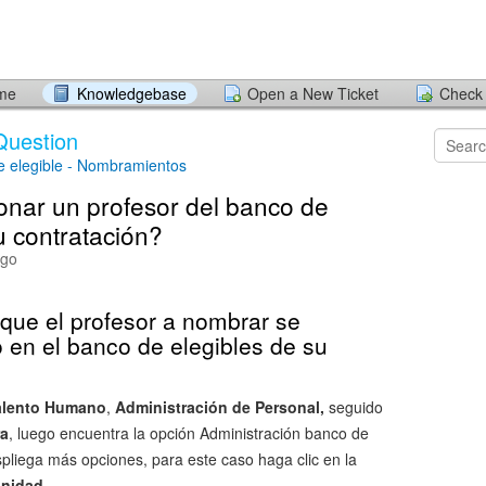
ome
Knowledgebase
Open a New Ticket
Check 
Question
e elegible - Nombramientos
onar un profesor del banco de
u contratación?
ago
 que el profesor a nombrar se
o en el banco de elegibles de su
alento Humano
,
Administración de Personal,
seguido
ra
, luego encuentra la opción Administración banco de
spliega más opciones, para este caso haga clic en la
unidad.