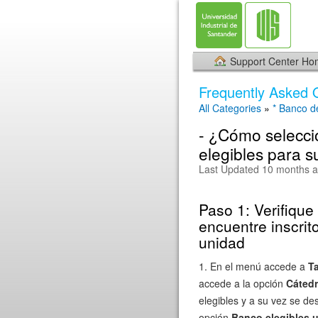
Support Center H
Frequently Asked 
All Categories
»
* Banco d
- ¿Cómo selecci
elegibles para s
Last Updated 10 months 
Paso 1: Verifique
encuentre inscrit
unidad
1. En el menú accede a
T
accede a la opción
Cáted
elegibles y a su vez se de
opción
Banco elegibles 