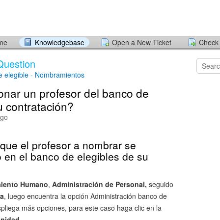
ome
Knowledgebase
Open a New Ticket
Check 
Question
e elegible - Nombramientos
onar un profesor del banco de
u contratación?
ago
 que el profesor a nombrar se
o en el banco de elegibles de su
alento Humano
,
Administración de Personal,
seguido
ra
, luego encuentra la opción Administración banco de
spliega más opciones, para este caso haga clic en la
unidad.