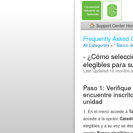
Support Center H
Frequently Asked 
All Categories
»
* Banco d
- ¿Cómo selecci
elegibles para s
Last Updated 10 months 
Paso 1: Verifique
encuentre inscrit
unidad
1. En el menú accede a
T
accede a la opción
Cáted
elegibles y a su vez se de
opción
Banco elegibles 