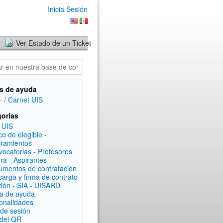
Inicia Sesión
Ver Estado de un Ticket
s de ayuda
- / Carnet UIS
orías
 UIS
co de elegible -
ramientos
vocatorias - Profesores
ra - Aspirantes
umentos de contratación
carga y firma de contrato
tión - SIA - UISARD
a de ayuda
onalidades
 de sesión
del QR