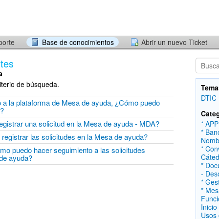
porte
Base de conocimientos
Abrir un nuevo Ticket
tes
a
iterio de búsqueda.
Tema
DTIC 
so a la plataforma de Mesa de ayuda, ¿Cómo puedo
d?
Categ
gistrar una solicitud en la Mesa de ayuda - MDA?
* APP
* Ban
registrar las solicitudes en la Mesa de ayuda?
Nomb
* Con
o puedo hacer seguimiento a las solicitudes
Cáted
 de ayuda?
* Doc
- Des
* Ges
* Mes
Funci
Inicio
Usos 