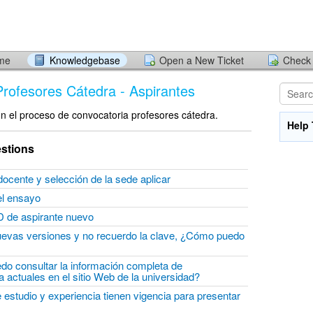
ome
Knowledgebase
Open a New Ticket
Check 
Profesores Cátedra - Aspirantes
on el proceso de convocatoria profesores cátedra.
Help 
stions
l docente y selección de la sede aplicar
 el ensayo
D de aspirante nuevo
uevas versiones y no recuerdo la clave, ¿Cómo puedo
?
o consultar la información completa de
a actuales en el sitio Web de la universidad?
e estudio y experiencia tienen vigencia para presentar