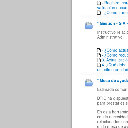
- Registro, ca
validación docu
- ¿Cómo firmo 
* Gestión - SIA 
Instructivo rela
Administrativo.
- ¿Cómo actua
- ¿Cómo recu
3. Actualizaci
4. ¿Qué debo 
estudio o entida
* Mesa de ayuda
Estimada comuni
DTIC ha dispuest
para prestarles 
En esta herramie
con la necesidad
relacionados con
en la mesa de a