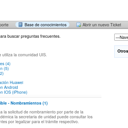
porte
Base de conocimientos
Abrir un nuevo Ticket
para buscar preguntas frecuentes.
Otro
e utiliza la comunidad UIS.
es (4)
ón (5)
2)
lación Huawei
ón Android
ón IOS (iPhone)
ible - Nombramientos (1)
 la solicitud de nombramiento por parte de la
adémica la secretaria de unidad puede consultar los
tes por legalizar para el trámite respectivo.