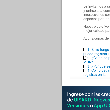
Le invitamos a s
y unirse a la co
interacciones c
aspectos por mej
Nuestro objetivo 
mejor calidad pa
Aquí algunas de 
1. Si no teng
puedo registrar u
2. ¿Cómo se pu
MDA?
3. ¿Por qué se
4. Cómo usuar
registras en la 