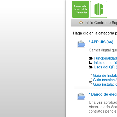
Inicio Centro de So
Haga clic en la categoría 
* APP UIS (66)
Carnet digital qu
Funcionalidad
Inicio de sesi
Usos del QR (
Guía de insta
Guía instalaci
Guía instalaci
* Banco de eleg
Una vez aprobada
Vicerrectoría Ac
contratos pendien