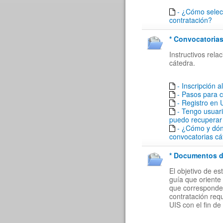
- ¿Cómo selecc
contratación?
* Convocatorias
Instructivos rel
cátedra.
- Inscripción a
- Pasos para 
- Registro en
- Tengo usuar
puedo recuperar
- ¿Cómo y dón
convocatorias cá
* Documentos de
El objetivo de e
guía que oriente 
que corresponde a
contratación req
UIS con el fin de