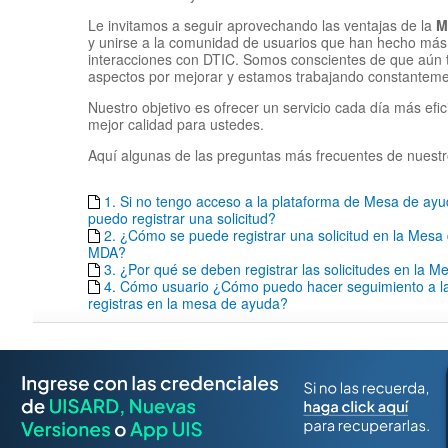
Le invitamos a seguir aprovechando las ventajas de la
M
y unirse a la comunidad de usuarios que han hecho más 
interacciones con DTIC. Somos conscientes de que aún
aspectos por mejorar y estamos trabajando constantemen
Nuestro objetivo es ofrecer un servicio cada día más efic
mejor calidad para ustedes.
Aquí algunas de las preguntas más frecuentes de nuestr
1. Si no tengo acceso a la plataforma de Mesa de a
puedo registrar una solicitud?
2. ¿Cómo se puede registrar una solicitud en la Mesa
MDA?
3. ¿Por qué se deben registrar las solicitudes en la 
4. Cómo usuario ¿Cómo puedo hacer seguimiento a las
registras en la mesa de ayuda?