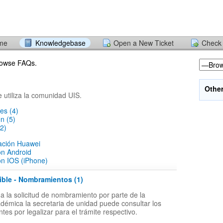
ome
Knowledgebase
Open a New Ticket
Check 
browse FAQs.
Othe
e utiliza la comunidad UIS.
es (4)
ón (5)
2)
lación Huawei
ón Android
ón IOS (iPhone)
ible - Nombramientos (1)
 la solicitud de nombramiento por parte de la
adémica la secretaria de unidad puede consultar los
tes por legalizar para el trámite respectivo.