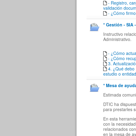
- Registro, ca
validación docu
- ¿Cómo firmo 
* Gestión - SIA 
Instructivo rela
Administrativo.
- ¿Cómo actua
- ¿Cómo recu
3. Actualizaci
4. ¿Qué debo 
estudio o entida
* Mesa de ayuda
Estimada comuni
DTIC ha dispuest
para prestarles 
En esta herramie
con la necesidad
relacionados con
en la mesa de a