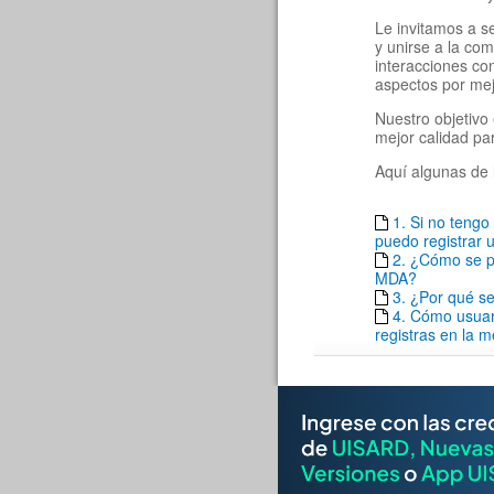
Le invitamos a s
y unirse a la co
interacciones c
aspectos por mej
Nuestro objetivo 
mejor calidad pa
Aquí algunas de 
1. Si no teng
puedo registrar u
2. ¿Cómo se pu
MDA?
3. ¿Por qué se
4. Cómo usuar
registras en la 