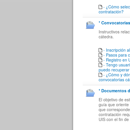
- ¿Cómo selecc
contratación?
* Convocatorias
Instructivos rel
cátedra.
- Inscripción a
- Pasos para 
- Registro en
- Tengo usuar
puedo recuperar
- ¿Cómo y dón
convocatorias cá
* Documentos de
El objetivo de e
guía que oriente 
que corresponde a
contratación req
UIS con el fin de