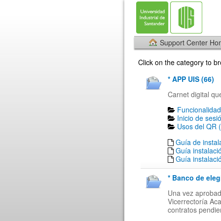
Support Center H
Click on the category to 
* APP UIS (66)
Carnet digital qu
Funcionalidad
Inicio de sesi
Usos del QR (
Guía de insta
Guía instalaci
Guía instalaci
* Banco de eleg
Una vez aprobada
Vicerrectoría Ac
contratos pendien