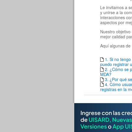
Le invitamos a s
y unirse a la co
interacciones c
aspectos por mej
Nuestro objetivo 
mejor calidad pa
Aquí algunas de 
1. Si no teng
puedo registrar u
2. ¿Cómo se pu
MDA?
3. ¿Por qué se
4. Cómo usuar
registras en la 