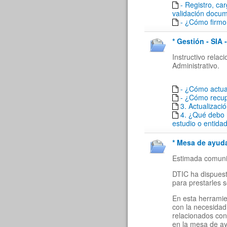
- Registro, ca
validación docu
- ¿Cómo firmo 
* Gestión - SIA 
Instructivo rela
Administrativo.
- ¿Cómo actua
- ¿Cómo recu
3. Actualizaci
4. ¿Qué debo 
estudio o entida
* Mesa de ayuda
Estimada comuni
DTIC ha dispuest
para prestarles 
En esta herramie
con la necesidad
relacionados con
en la mesa de a