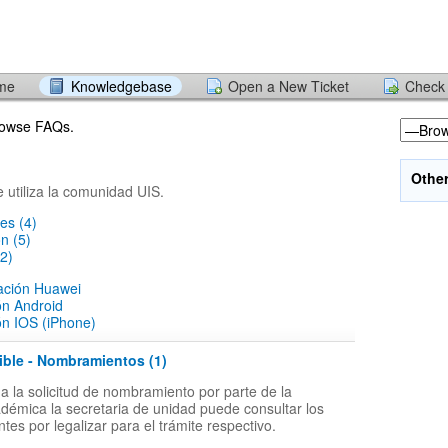
ome
Knowledgebase
Open a New Ticket
Check 
browse FAQs.
Othe
e utiliza la comunidad UIS.
es (4)
ón (5)
2)
lación Huawei
ón Android
ón IOS (iPhone)
ible - Nombramientos (1)
 la solicitud de nombramiento por parte de la
adémica la secretaria de unidad puede consultar los
tes por legalizar para el trámite respectivo.