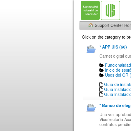
Support Center H
Click on the category to 
* APP UIS (66)
Carnet digital qu
Funcionalidad
Inicio de sesi
Usos del QR (
Guía de insta
Guía instalaci
Guía instalaci
* Banco de eleg
Una vez aprobada
Vicerrectoría Ac
contratos pendien