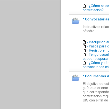
- ¿Cómo selecc
contratación?
* Convocatorias
Instructivos rel
cátedra.
- Inscripción a
- Pasos para 
- Registro en
- Tengo usuar
puedo recuperar
- ¿Cómo y dón
convocatorias cá
* Documentos de
El objetivo de e
guía que oriente 
que corresponde a
contratación req
UIS con el fin de