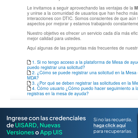
Le invitamos a seguir aprovechando las ventajas de la
M
y unirse a la comunidad de usuarios que han hecho más 
interacciones con DTIC. Somos conscientes de que aún
aspectos por mejorar y estamos trabajando constantemen
Nuestro objetivo es ofrecer un servicio cada día más efic
mejor calidad para ustedes.
Aquí algunas de las preguntas más frecuentes de nuestr
1. Si no tengo acceso a la plataforma de Mesa de a
puedo registrar una solicitud?
2. ¿Cómo se puede registrar una solicitud en la Mesa
MDA?
3. ¿Por qué se deben registrar las solicitudes en la 
4. Cómo usuario ¿Cómo puedo hacer seguimiento a las
registras en la mesa de ayuda?